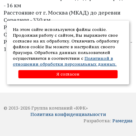
- 16 км
Расстояние от г. Москва (МКАД) до деревни
Середняя - 330 км
Расстояние от г. Ярославль до деревни
На этом сайте используются файлы cookie.
Середняя - 90 км
Продолжая работу с сайтом, Вы выражаете свое
согласие на их обработку. Отключить обработку
Расстояние от г. Иваново до деревни Середняя -
файлов cookie Вы можете в настройках своего
100 км
браузера. Обработка данных пользователей
осуществляется в соответствии с
Политикой в
отношении обработки персональных данных.
Я согласен
© 2013-2026 Группа компаний «КФК»
Политика конфиденциальности
Разработка:
Рамедиа